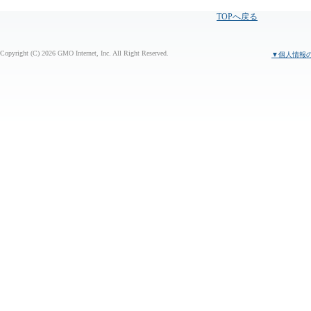
TOPへ戻る
Copyright (C) 2026 GMO Internet, Inc. All Right Reserved.
▼個人情報