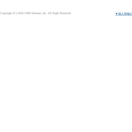
Copyright (C) 2026 GMO Internet, Inc. All Right Reserved.
▼個人情報